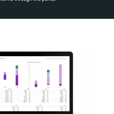
orting integration with various third-
 management software providers.
 τα χαρτοφυλάκιά σας με το
bust account reporting for activity,
 along with advanced capabilities for
nts.