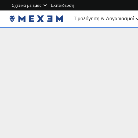
Σχετικά με εμάς
Εκπαίδευση
Σχετικά με τη MEXEM
Τιμολόγηση & Λογαριασμοί
Πρόγραμμα συνεργατών
Ατομικοί λογαριασμοί
Κανονισμοί & Ασφάλεια
Εταιρικός λογαριασμός
Εργαστείτε μαζί μας
Λογαριασμός Junior
Επικοινωνήστε μαζί μας
Χρεώσεις
Δεδομένα αγοράς