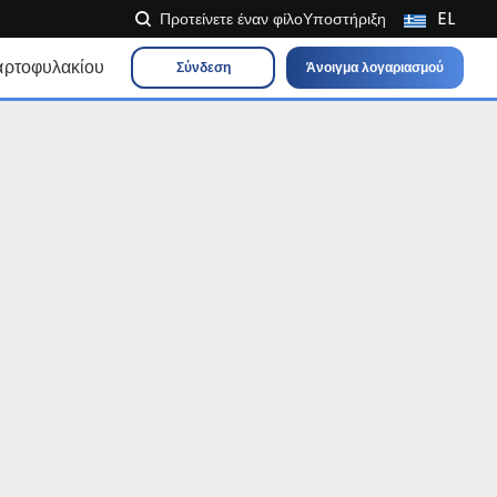
EL
Προτείνετε έναν φίλο
Υποστήριξη
NL
αρτοφυλακίου
Σύνδεση
Άνοιγμα λογαριασμού
FR
IT
ES
DE
EN
PL
HU
NO
RO
CS
SK