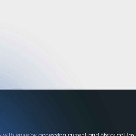
Αναλύστε τους λογαρ
ax Information
σας
rs and Hedge Funds
Πρόσθετες δυνατότ
y with ease by accessing current and historical tax 