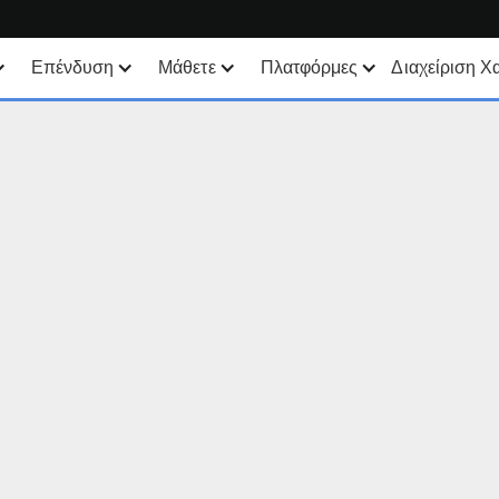
Επένδυση
Μάθετε
Πλατφόρμες
Διαχείριση Χ
Πρόγραμμα αποταμίευσης
Χρηματοοικονομικά μέσα
Όλες οι πλατφόρμες
SYEP
Κατάλογος προϊόντων
TWS
WisdomTree ETF's
Καταχωρίσεις σε
Mexem για υπολογιστές
χρηματιστήρια
Ζώνη ETF / UCITS
Εφαρμογές για κινητά
Τύποι Εντολών
Βιώσιμες επενδύσεις
Client Portal
Ανάλυση μετοχών με
τεχνητή νοημοσύνη
TradingView
Κατάλογος ETF
API
Margin Account
Smart Routing