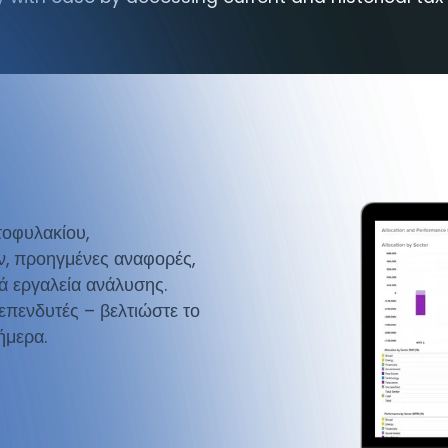
solidated view of
Benefit from rep
party portfolio
κά δεδομένα και
Αναλύστε σε βάθος
φοριών παλαιότερων
PortfolioAnalyst.
τοφυλακίου,
Leverage from ro
, προηγμένες αναφορές,
τες προσαρμοσμένης
trade, and risk,
ρά εργαλεία ανάλυσης.
lex queries.
institutional clie
 επενδυτές – βελτιώστε το
ήμερα.