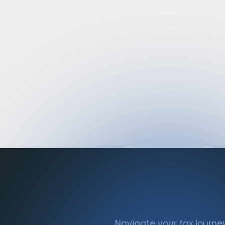
PortfolioAnalyst
T
Συμμόρφωση
Trade
Navigate your tax journe