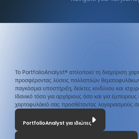
Harness PortfolioAnalyst, for a con
your financial world.
Απολαύστε δωρεάν πρόσβαση σε ιστορι
reports, συμπεριλαμβανομένων πληρο
των τριών ετών.
Το PortfolioAnalyst® απλοποιεί τη διαχείριση χαρ
προσφέροντας λύσεις πολλαπλών θεματοφυλάκων
Χρησιμοποιήστε προηγμένες δυνατότη
παγκόσμια υποστήριξη, δείκτες κινδύνου και ισχυ
αναφοράς με ισχυρά, τμηματοποιημένα f
Ιδανικό τόσο για αρχάριους όσο και για έμπειρους
χαρτοφυλάκιό σας προσθέτοντας λογαριασμούς σ
PortfolioAnalyst για ιδιώτες