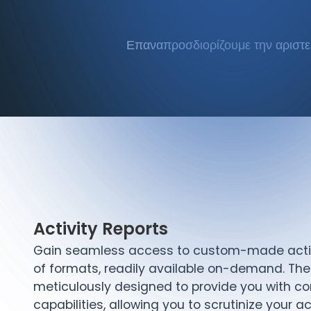
Επαναπροσδιορίζουμε την αριστεί
Activity Reports
Gain seamless access to custom-made activi
of formats, readily available on-demand. The
meticulously designed to provide you with c
capabilities, allowing you to scrutinize your act