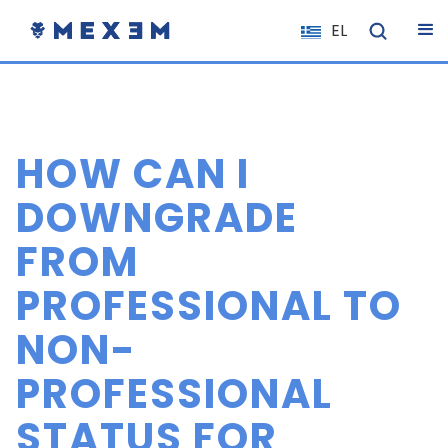
EL
NL
FR
IT
HOW CAN I
ES
DE
DOWNGRADE
EN
FROM
PL
PROFESSIONAL TO
HU
NO
NON-
RO
PROFESSIONAL
CS
STATUS FOR
SK