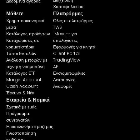
Δεδομένα αγοράς
Χαρτοφυλακίου
Μάθετε
Πλατφόρμες
Χρηματοοικονομικά
Όλες οι πλατφόρμες
μέσα
TWS
Κατάλογος προϊόντων
Mexem για
Καταχωρίσεις σε
υπολογιστές
χρηματιστήρια
Εφαρμογές για κινητά
Τύποι Εντολών
Client Portal
Ανάλυση μετοχών με
TradingView
τεχνητή νοημοσύνη
API
Κατάλογος ETF
Ενσωματωμένες
Margin Account
Λειτουργίες
Cash Account
Αναφορές
Έρευνα & Νέα
Εταιρεία & Νομικά
Σχετικά με εμάς
Πρόγραμμα
συνεργατών
Επικοινωνήστε μαζί μας
Γνωστοποίηση
κινδύνων